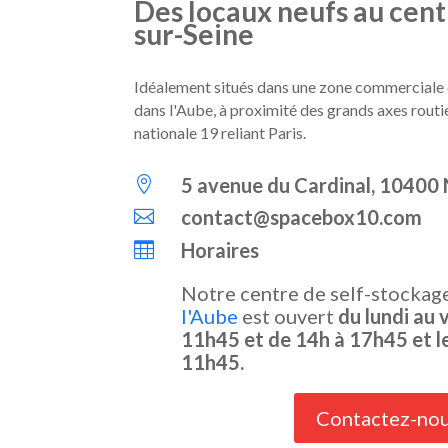
Des locaux neufs au cen
sur-Seine
Idéalement situés dans une zone commerciale 
dans l'Aube, à proximité des grands axes routie
nationale 19 reliant Paris.
5 avenue du Cardinal, 10400 

contact@spacebox10.com

Horaires

Notre centre de self-stockag
l'Aube
est ouvert
du lundi au 
11h45 et de 14h à 17h45 et l
11h45.
Contactez-no