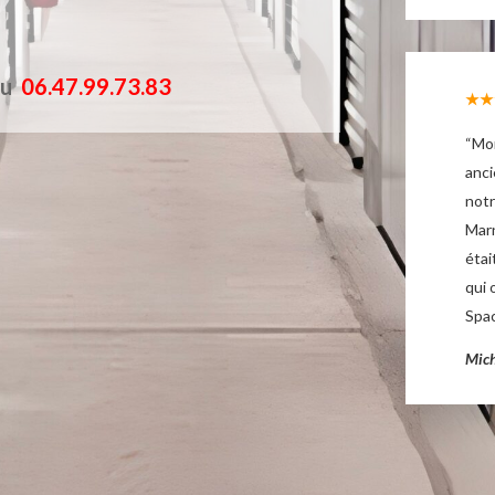
au
06.47.99.73.83
★★
“Mon
anci
notr
Marn
étai
qui 
Spac
Mich