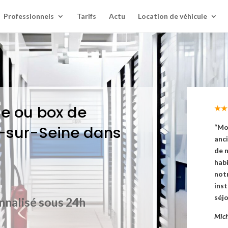
Professionnels
Tarifs
Actu
Location de véhicule
e ou box de
★★
-sur-Seine dans
“Mo
anc
de n
habi
notr
inst
séjo
nnalisé sous 24h
Mich